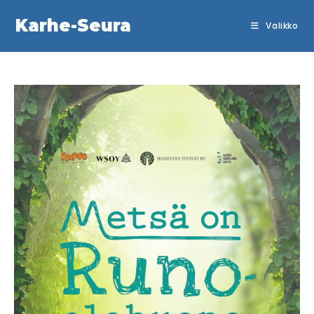
Siirry
Karhe-Seura
suoraan
Valikko
sisältöön