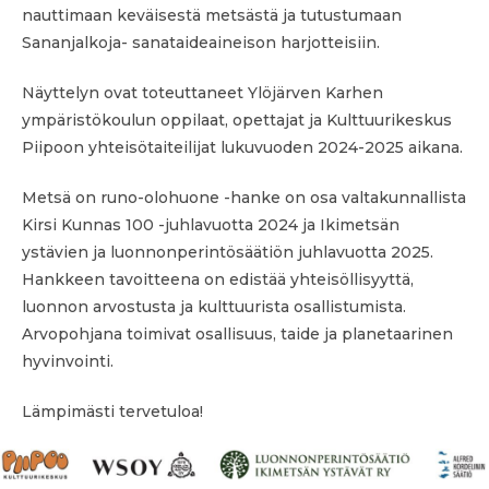
nauttimaan keväisestä metsästä ja tutustumaan
Sananjalkoja- sanataideaineison harjotteisiin.
Näyttelyn ovat toteuttaneet Ylöjärven Karhen
ympäristökoulun oppilaat, opettajat ja Kulttuurikeskus
Piipoon yhteisötaiteilijat lukuvuoden 2024-2025 aikana.
Metsä on runo-olohuone -hanke on osa valtakunnallista
Kirsi Kunnas 100 -juhlavuotta 2024 ja Ikimetsän
ystävien ja luonnonperintösäätiön juhlavuotta 2025.
Hankkeen tavoitteena on edistää yhteisöllisyyttä,
luonnon arvostusta ja kulttuurista osallistumista.
Arvopohjana toimivat osallisuus, taide ja planetaarinen
hyvinvointi.
Lämpimästi tervetuloa!