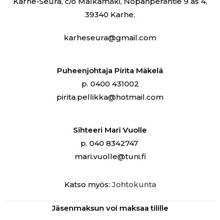
Karhe-Seura, c/o Malkamäki, Nopanperäntie 9 as 4,
39340 Karhe.
karheseura@gmail.com
Puheenjohtaja Pirita Mäkelä
p. 0400 431002
pirita.pellikka@hotmail.com
Sihteeri Mari Vuolle
p. 040 8342747
mari.vuolle@tuni.fi
Katso myös:
Johtokunta
Jäsenmaksun voi maksaa tilille